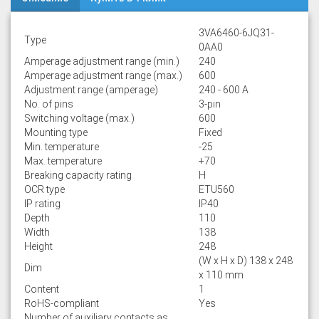
3VA6460-6JQ31-
Type
0AA0
Amperage adjustment range (min.)
240
Amperage adjustment range (max.)
600
Adjustment range (amperage)
240 - 600 A
No. of pins
3-pin
Switching voltage (max.)
600
Mounting type
Fixed
Min. temperature
-25
Max. temperature
+70
Breaking capacity rating
H
OCR type
ETU560
IP rating
IP40
Depth
110
Width
138
Height
248
(W x H x D) 138 x 248
Dim
x 110 mm
Content
1
RoHS-compliant
Yes
Number of auxiliary contacts as