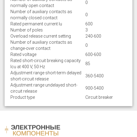
0
normally open contact
Number of auxiliary contacts as
0
normally closed contact
Rated permanent current Iu
600
Number of poles
3
Overload release current setting
240-600
Number of auxiliary contacts as
0
change-over contact
Rated voltage
600-600
Rated short-circuit breaking capacity
85
lcu at 400 V, 50 Hz
Adjustment range short-term delayed
360-5400
short-circuit release
Adjustment range undelayed short-
900-5400
circuit release
Product type
Circuit breaker